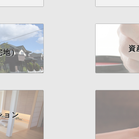
資
宅地）
ション